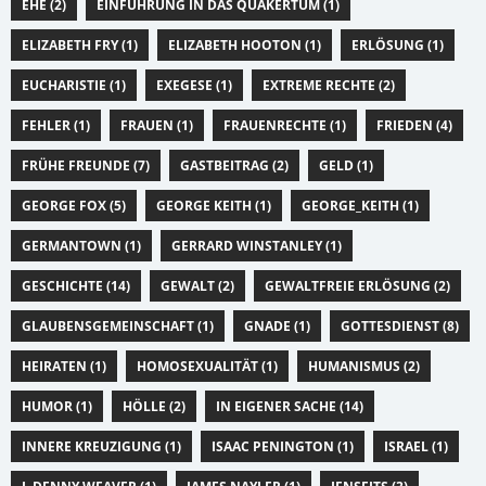
EHE (2)
EINFÜHRUNG IN DAS QUÄKERTUM (1)
ELIZABETH FRY (1)
ELIZABETH HOOTON (1)
ERLÖSUNG (1)
EUCHARISTIE (1)
EXEGESE (1)
EXTREME RECHTE (2)
FEHLER (1)
FRAUEN (1)
FRAUENRECHTE (1)
FRIEDEN (4)
FRÜHE FREUNDE (7)
GASTBEITRAG (2)
GELD (1)
GEORGE FOX (5)
GEORGE KEITH (1)
GEORGE_KEITH (1)
GERMANTOWN (1)
GERRARD WINSTANLEY (1)
GESCHICHTE (14)
GEWALT (2)
GEWALTFREIE ERLÖSUNG (2)
GLAUBENSGEMEINSCHAFT (1)
GNADE (1)
GOTTESDIENST (8)
HEIRATEN (1)
HOMOSEXUALITÄT (1)
HUMANISMUS (2)
HUMOR (1)
HÖLLE (2)
IN EIGENER SACHE (14)
INNERE KREUZIGUNG (1)
ISAAC PENINGTON (1)
ISRAEL (1)