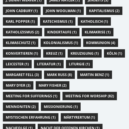
J. DENNY WEAVER (1)
JAMES NAYLER (1)
JENSEITS (3)
JOHN CADBURY (1)
JOHN WOOLMAN (1)
KAPITALISMUS (2)
KARL POPPER (1)
KATECHISMUS (1)
KATHOLISCH (1)
KATHOLIZISMUS (2)
KINDERTAUFE (1)
KLIMAKRISE (1)
KLIMASCHUTZ (1)
KOLONIALISMUS (1)
KOMMUNION (4)
KONVERTIEREN (1)
KREUZ (1)
KREUZIGUNG (1)
KÖLN (1)
LEICESTER (1)
LITERATUR (1)
LITURGIE (1)
MARGARET FELL (3)
MARK RUSS (8)
MARTIN BENZ (1)
MARY DYER (3)
MARY FISHER (2)
MEETING FOR SUFFERINGS (1)
MEETING FOR WORSHIP (82)
MENNONITEN (2)
MISSIONIERUNG (1)
MYSTISCHEN ERFAHRUNG (1)
MÄRTYRERTUM (1)
NACHFOLGE (1)
NACHT DER OFFENEN KIRCHEN (1)