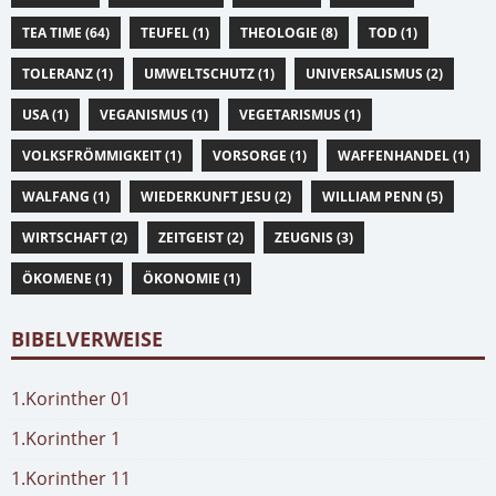
TEA TIME (64)
TEUFEL (1)
THEOLOGIE (8)
TOD (1)
TOLERANZ (1)
UMWELTSCHUTZ (1)
UNIVERSALISMUS (2)
USA (1)
VEGANISMUS (1)
VEGETARISMUS (1)
VOLKSFRÖMMIGKEIT (1)
VORSORGE (1)
WAFFENHANDEL (1)
WALFANG (1)
WIEDERKUNFT JESU (2)
WILLIAM PENN (5)
WIRTSCHAFT (2)
ZEITGEIST (2)
ZEUGNIS (3)
ÖKOMENE (1)
ÖKONOMIE (1)
BIBELVERWEISE
1.Korinther 01
1.Korinther 1
1.Korinther 11