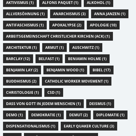
AKTIVISMUS (1)
ALFONS PAQUET (1)
ALKOHOL (1)
ALLVERSÖHNUNG (1)
ANARCHISMUS (3)
ANNA JANZEN (1)
ANTIFASCHISMUS (1)
APOKALYPSE (2)
APOLOGIE (10)
ARBEITSGEMEINSCHAFT CHRISTLICHER KIRCHEN (ACK) (1)
ARCHITEKTUR (1)
ARMUT (1)
AUSCHWITZ (1)
BARCLAY (12)
BELFAST (1)
BENIAMIN HOLME (1)
BENJAMIN LAY (2)
BENJAMIN WOOD (1)
BIBEL (17)
BUDDHISMUS (2)
CATHOLIC WORKER MOVEMENT (1)
CHRISTOLOGIE (1)
CSD (1)
DASS VON GOTT IN JEDEM MENSCHEN (1)
DEISMUS (1)
DEMO (1)
DEMOKRATIE (1)
DEMUT (2)
DIPLOMATIE (1)
DISPENSATIONALISMUS (1)
EARLY QUAKER CULTURE (3)