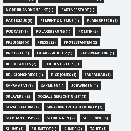
NORDIRLANDKONFLIKT (1)
PARTNERSTADT (1)
PAZIFISMUS (5)
PERFEKTIONISMUS (1)
PLAIN SPEECH (1)
PODCAST (1)
POLARISIERUNG (1)
POLITIK (5)
PREDIGEN (4)
PRESSE (2)
PROTESTANTEN (2)
PROTESTE (1)
QUÄKER-KULTUR (1)
REDEWENDUNG (1)
REICH GOTTES (2)
REICHES GOTTES (1)
RELIGIONSKRIEGE (1)
RICE JONES (1)
SAKRALBAU (1)
SAKRAMENT (1)
SAKRILEG (1)
SCHWEIGEN (1)
SKLAVEREI (2)
SOZIALE GERECHTIGKEIT (1)
SOZIALREFORM (1)
SPEAKING TRUTH TO POWER (2)
STEPHAN CRISP (2)
STÖRUNGEN (2)
SUFFERING (8)
SÜHNE (1)
SÜHNETOT (1)
SÜNDE (2)
TAUFE (1)