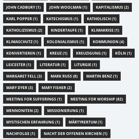
JOHN CADBURY (1)
JOHN WOOLMAN (1)
KAPITALISMUS (2)
KARL POPPER (1)
KATECHISMUS (1)
KATHOLISCH (1)
KATHOLIZISMUS (2)
KINDERTAUFE (1)
KLIMAKRISE (1)
KLIMASCHUTZ (1)
KOLONIALISMUS (1)
KOMMUNION (4)
KONVERTIEREN (1)
KREUZ (1)
KREUZIGUNG (1)
KÖLN (1)
LEICESTER (1)
LITERATUR (1)
LITURGIE (1)
MARGARET FELL (3)
MARK RUSS (8)
MARTIN BENZ (1)
MARY DYER (3)
MARY FISHER (2)
MEETING FOR SUFFERINGS (1)
MEETING FOR WORSHIP (82)
MENNONITEN (2)
MISSIONIERUNG (1)
MYSTISCHEN ERFAHRUNG (1)
MÄRTYRERTUM (1)
NACHFOLGE (1)
NACHT DER OFFENEN KIRCHEN (1)