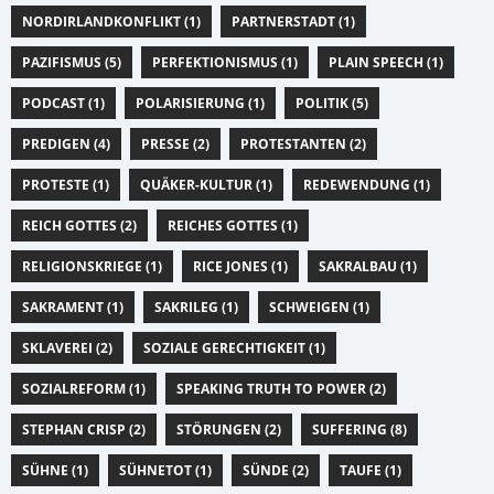
NORDIRLANDKONFLIKT (1)
PARTNERSTADT (1)
PAZIFISMUS (5)
PERFEKTIONISMUS (1)
PLAIN SPEECH (1)
PODCAST (1)
POLARISIERUNG (1)
POLITIK (5)
PREDIGEN (4)
PRESSE (2)
PROTESTANTEN (2)
PROTESTE (1)
QUÄKER-KULTUR (1)
REDEWENDUNG (1)
REICH GOTTES (2)
REICHES GOTTES (1)
RELIGIONSKRIEGE (1)
RICE JONES (1)
SAKRALBAU (1)
SAKRAMENT (1)
SAKRILEG (1)
SCHWEIGEN (1)
SKLAVEREI (2)
SOZIALE GERECHTIGKEIT (1)
SOZIALREFORM (1)
SPEAKING TRUTH TO POWER (2)
STEPHAN CRISP (2)
STÖRUNGEN (2)
SUFFERING (8)
SÜHNE (1)
SÜHNETOT (1)
SÜNDE (2)
TAUFE (1)