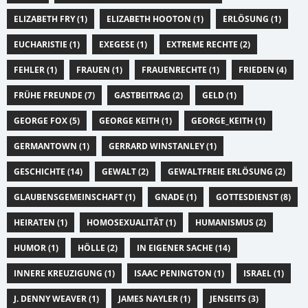
ELIZABETH FRY (1)
ELIZABETH HOOTON (1)
ERLÖSUNG (1)
EUCHARISTIE (1)
EXEGESE (1)
EXTREME RECHTE (2)
FEHLER (1)
FRAUEN (1)
FRAUENRECHTE (1)
FRIEDEN (4)
FRÜHE FREUNDE (7)
GASTBEITRAG (2)
GELD (1)
GEORGE FOX (5)
GEORGE KEITH (1)
GEORGE_KEITH (1)
GERMANTOWN (1)
GERRARD WINSTANLEY (1)
GESCHICHTE (14)
GEWALT (2)
GEWALTFREIE ERLÖSUNG (2)
GLAUBENSGEMEINSCHAFT (1)
GNADE (1)
GOTTESDIENST (8)
HEIRATEN (1)
HOMOSEXUALITÄT (1)
HUMANISMUS (2)
HUMOR (1)
HÖLLE (2)
IN EIGENER SACHE (14)
INNERE KREUZIGUNG (1)
ISAAC PENINGTON (1)
ISRAEL (1)
J. DENNY WEAVER (1)
JAMES NAYLER (1)
JENSEITS (3)