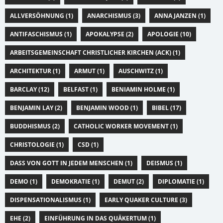
ALLVERSÖHNUNG (1)
ANARCHISMUS (3)
ANNA JANZEN (1)
ANTIFASCHISMUS (1)
APOKALYPSE (2)
APOLOGIE (10)
ARBEITSGEMEINSCHAFT CHRISTLICHER KIRCHEN (ACK) (1)
ARCHITEKTUR (1)
ARMUT (1)
AUSCHWITZ (1)
BARCLAY (12)
BELFAST (1)
BENIAMIN HOLME (1)
BENJAMIN LAY (2)
BENJAMIN WOOD (1)
BIBEL (17)
BUDDHISMUS (2)
CATHOLIC WORKER MOVEMENT (1)
CHRISTOLOGIE (1)
CSD (1)
DASS VON GOTT IN JEDEM MENSCHEN (1)
DEISMUS (1)
DEMO (1)
DEMOKRATIE (1)
DEMUT (2)
DIPLOMATIE (1)
DISPENSATIONALISMUS (1)
EARLY QUAKER CULTURE (3)
EHE (2)
EINFÜHRUNG IN DAS QUÄKERTUM (1)