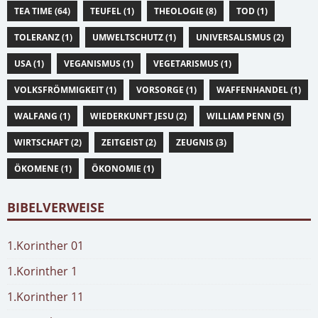
TEA TIME (64)
TEUFEL (1)
THEOLOGIE (8)
TOD (1)
TOLERANZ (1)
UMWELTSCHUTZ (1)
UNIVERSALISMUS (2)
USA (1)
VEGANISMUS (1)
VEGETARISMUS (1)
VOLKSFRÖMMIGKEIT (1)
VORSORGE (1)
WAFFENHANDEL (1)
WALFANG (1)
WIEDERKUNFT JESU (2)
WILLIAM PENN (5)
WIRTSCHAFT (2)
ZEITGEIST (2)
ZEUGNIS (3)
ÖKOMENE (1)
ÖKONOMIE (1)
BIBELVERWEISE
1.Korinther 01
1.Korinther 1
1.Korinther 11