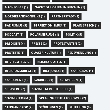
NACHFOLGE (1)
NACHT DER OFFENEN KIRCHEN (1)
NORDIRLANDKONFLIKT (1)
PARTNERSTADT (1)
PAZIFISMUS (5)
PERFEKTIONISMUS (1)
PLAIN SPEECH (1)
PODCAST (1)
POLARISIERUNG (1)
POLITIK (5)
PREDIGEN (4)
PRESSE (2)
PROTESTANTEN (2)
PROTESTE (1)
QUÄKER-KULTUR (1)
REDEWENDUNG (1)
REICH GOTTES (2)
REICHES GOTTES (1)
RELIGIONSKRIEGE (1)
RICE JONES (1)
SAKRALBAU (1)
SAKRAMENT (1)
SAKRILEG (1)
SCHWEIGEN (1)
SKLAVEREI (2)
SOZIALE GERECHTIGKEIT (1)
SOZIALREFORM (1)
SPEAKING TRUTH TO POWER (2)
STEPHAN CRISP (2)
STÖRUNGEN (2)
SUFFERING (8)