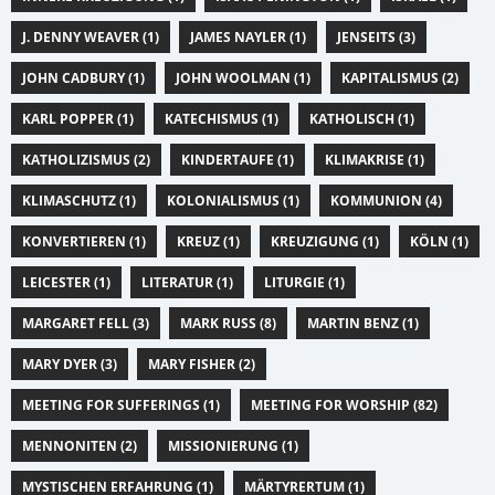
J. DENNY WEAVER (1)
JAMES NAYLER (1)
JENSEITS (3)
JOHN CADBURY (1)
JOHN WOOLMAN (1)
KAPITALISMUS (2)
KARL POPPER (1)
KATECHISMUS (1)
KATHOLISCH (1)
KATHOLIZISMUS (2)
KINDERTAUFE (1)
KLIMAKRISE (1)
KLIMASCHUTZ (1)
KOLONIALISMUS (1)
KOMMUNION (4)
KONVERTIEREN (1)
KREUZ (1)
KREUZIGUNG (1)
KÖLN (1)
LEICESTER (1)
LITERATUR (1)
LITURGIE (1)
MARGARET FELL (3)
MARK RUSS (8)
MARTIN BENZ (1)
MARY DYER (3)
MARY FISHER (2)
MEETING FOR SUFFERINGS (1)
MEETING FOR WORSHIP (82)
MENNONITEN (2)
MISSIONIERUNG (1)
MYSTISCHEN ERFAHRUNG (1)
MÄRTYRERTUM (1)