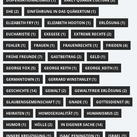
DISPENSATIONALISMUS (1)
EARLY QUAKER CULTURE (3)
EHE (2)
EINFÜHRUNG IN DAS QUÄKERTUM (1)
ELIZABETH FRY (1)
ELIZABETH HOOTON (1)
ERLÖSUNG (1)
EUCHARISTIE (1)
EXEGESE (1)
EXTREME RECHTE (2)
FEHLER (1)
FRAUEN (1)
FRAUENRECHTE (1)
FRIEDEN (4)
FRÜHE FREUNDE (7)
GASTBEITRAG (2)
GELD (1)
GEORGE FOX (5)
GEORGE KEITH (1)
GEORGE_KEITH (1)
GERMANTOWN (1)
GERRARD WINSTANLEY (1)
GESCHICHTE (14)
GEWALT (2)
GEWALTFREIE ERLÖSUNG (2)
GLAUBENSGEMEINSCHAFT (1)
GNADE (1)
GOTTESDIENST (8)
HEIRATEN (1)
HOMOSEXUALITÄT (1)
HUMANISMUS (2)
HUMOR (1)
HÖLLE (2)
IN EIGENER SACHE (14)
INNERE KREUZIGUNG (1)
ISAAC PENINGTON (1)
ISRAEL (1)