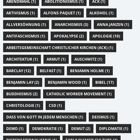
ABENDMAHL (1)
ABOLITIONISMUS (1)
ACK (1)
AKTIVISMUS (1)
ALFONS PAQUET (1)
ALKOHOL (1)
ALLVERSÖHNUNG (1)
ANARCHISMUS (3)
ANNA JANZEN (1)
ANTIFASCHISMUS (1)
APOKALYPSE (2)
APOLOGIE (10)
ARBEITSGEMEINSCHAFT CHRISTLICHER KIRCHEN (ACK) (1)
ARCHITEKTUR (1)
ARMUT (1)
AUSCHWITZ (1)
BARCLAY (12)
BELFAST (1)
BENIAMIN HOLME (1)
BENJAMIN LAY (2)
BENJAMIN WOOD (1)
BIBEL (17)
BUDDHISMUS (2)
CATHOLIC WORKER MOVEMENT (1)
CHRISTOLOGIE (1)
CSD (1)
DASS VON GOTT IN JEDEM MENSCHEN (1)
DEISMUS (1)
DEMO (1)
DEMOKRATIE (1)
DEMUT (2)
DIPLOMATIE (1)