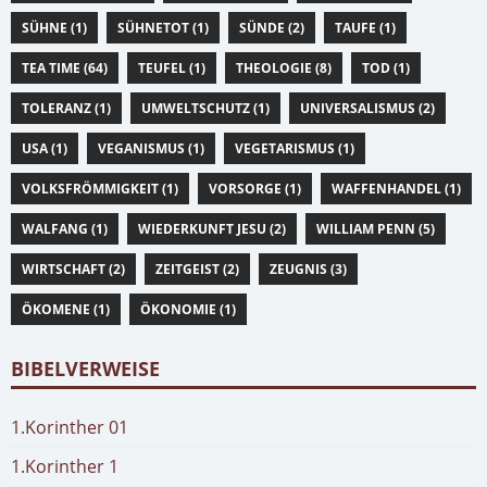
SÜHNE (1)
SÜHNETOT (1)
SÜNDE (2)
TAUFE (1)
TEA TIME (64)
TEUFEL (1)
THEOLOGIE (8)
TOD (1)
TOLERANZ (1)
UMWELTSCHUTZ (1)
UNIVERSALISMUS (2)
USA (1)
VEGANISMUS (1)
VEGETARISMUS (1)
VOLKSFRÖMMIGKEIT (1)
VORSORGE (1)
WAFFENHANDEL (1)
WALFANG (1)
WIEDERKUNFT JESU (2)
WILLIAM PENN (5)
WIRTSCHAFT (2)
ZEITGEIST (2)
ZEUGNIS (3)
ÖKOMENE (1)
ÖKONOMIE (1)
BIBELVERWEISE
1.Korinther 01
1.Korinther 1