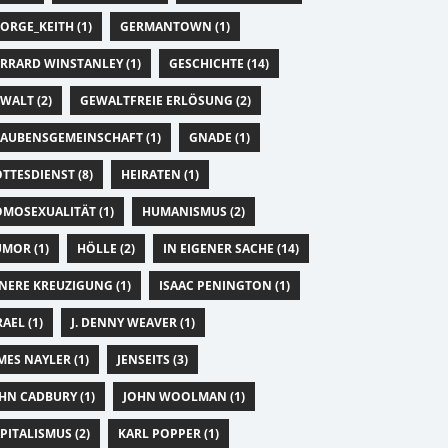
ORGE_KEITH (1)
GERMANTOWN (1)
RRARD WINSTANLEY (1)
GESCHICHTE (14)
WALT (2)
GEWALTFREIE ERLÖSUNG (2)
AUBENSGEMEINSCHAFT (1)
GNADE (1)
TTESDIENST (8)
HEIRATEN (1)
MOSEXUALITÄT (1)
HUMANISMUS (2)
MOR (1)
HÖLLE (2)
IN EIGENER SACHE (14)
NERE KREUZIGUNG (1)
ISAAC PENINGTON (1)
RAEL (1)
J. DENNY WEAVER (1)
MES NAYLER (1)
JENSEITS (3)
HN CADBURY (1)
JOHN WOOLMAN (1)
PITALISMUS (2)
KARL POPPER (1)