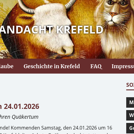
ANDACHT KREFELD
laube
Geschichte in Krefeld
FAQ
Impres
SO
M
 24.01.2026
W
rühren Quäkertum
eunde! Kommenden Samstag, den 24.01.2026 um 16
G