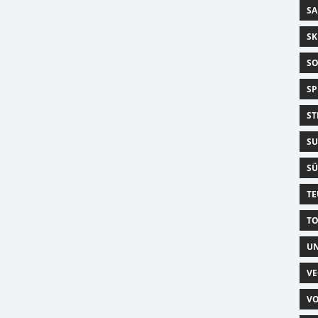
SA
SK
SO
SP
ST
SU
SÜ
TE
TO
UN
VE
VO