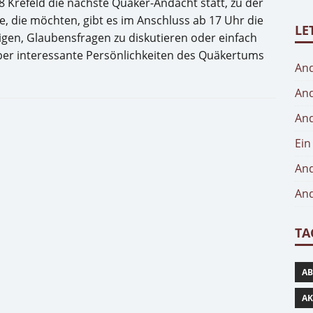
98 Krefeld die nächste Quäker-Andacht statt, zu der
lle, die möchten, gibt es im Anschluss ab 17 Uhr die
LE
tigen, Glaubensfragen zu diskutieren oder einfach
ber interessante Persönlichkeiten des Quäkertums
And
And
And
Ein
And
And
TA
AB
AK