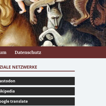
sum
Datenschutz
ZIALE NETZWERKE
astodon
ikipedia
oogle translate