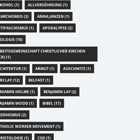
KOHOL (1)
ALLVERSÖHNUNG (1)
ARCHISMUS (3)
ANNA JANZEN (1)
TIFASCHISMUS (1)
APOKALYPSE (2)
OLOGIE (10)
BEITSGEMEINSCHAFT CHRISTLICHER KIRCHEN
CK) (1)
CHITEKTUR (1)
ARMUT (1)
AUSCHWITZ (1)
RCLAY (12)
BELFAST (1)
NIAMIN HOLME (1)
BENJAMIN LAY (2)
NJAMIN WOOD (1)
BIBEL (17)
DDHISMUS (2)
THOLIC WORKER MOVEMENT (1)
RISTOLOGIE (1)
CSD (1)