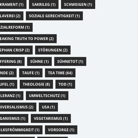
KRAMENT (1)
SAKRILEG (1)
SCHWEIGEN (1)
LAVEREI (2)
SOZIALE GERECHTIGKEIT (1)
ZIALREFORM (1)
EAKING TRUTH TO POWER (2)
EPHAN CRISP (2)
STÖRUNGEN (2)
FFERING (8)
SÜHNE (1)
SÜHNETOT (1)
NDE (2)
TAUFE (1)
TEA TIME (64)
UFEL (1)
THEOLOGIE (8)
TOD (1)
LERANZ (1)
UMWELTSCHUTZ (1)
IVERSALISMUS (2)
USA (1)
GANISMUS (1)
VEGETARISMUS (1)
LKSFRÖMMIGKEIT (1)
VORSORGE (1)