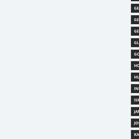
GE
GE
GE
GL
GO
HO
HU
IN
IS
JA
JO
KA