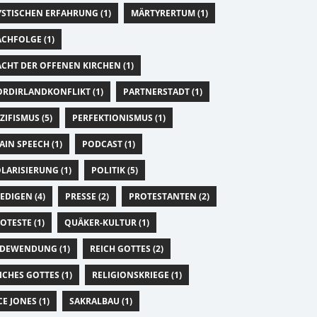
STISCHEN ERFAHRUNG (1)
MÄRTYRERTUM (1)
CHFOLGE (1)
CHT DER OFFENEN KIRCHEN (1)
RDIRLANDKONFLIKT (1)
PARTNERSTADT (1)
ZIFISMUS (5)
PERFEKTIONISMUS (1)
AIN SPEECH (1)
PODCAST (1)
LARISIERUNG (1)
POLITIK (5)
EDIGEN (4)
PRESSE (2)
PROTESTANTEN (2)
OTESTE (1)
QUÄKER-KULTUR (1)
DEWENDUNG (1)
REICH GOTTES (2)
ICHES GOTTES (1)
RELIGIONSKRIEGE (1)
CE JONES (1)
SAKRALBAU (1)