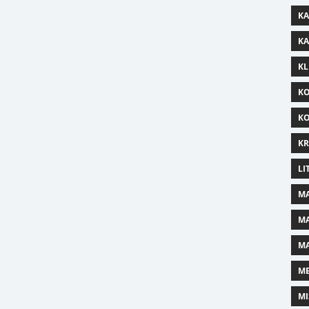
KA
KA
KL
KO
KO
KR
LI
MA
MA
MA
ME
MI