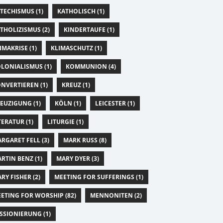
TECHISMUS (1)
KATHOLISCH (1)
THOLIZISMUS (2)
KINDERTAUFE (1)
IMAKRISE (1)
KLIMASCHUTZ (1)
LONIALISMUS (1)
KOMMUNION (4)
NVERTIEREN (1)
KREUZ (1)
EUZIGUNG (1)
KÖLN (1)
LEICESTER (1)
TERATUR (1)
LITURGIE (1)
RGARET FELL (3)
MARK RUSS (8)
RTIN BENZ (1)
MARY DYER (3)
RY FISHER (2)
MEETING FOR SUFFERINGS (1)
ETING FOR WORSHIP (82)
MENNONITEN (2)
SSIONIERUNG (1)