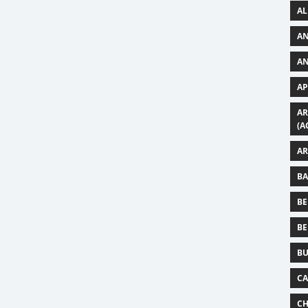
AL
AN
AN
AP
AR
(A
AR
BA
BE
BE
BU
CA
CH