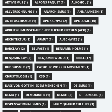
AKTIVISMUS (1)
ALFONS PAQUET (1)
ALKOHOL (1)
ALLVERSÖHNUNG (1)
ANARCHISMUS (3)
ANNA JANZEN (1)
ANTIFASCHISMUS (1)
APOKALYPSE (2)
APOLOGIE (10)
ARBEITSGEMEINSCHAFT CHRISTLICHER KIRCHEN (ACK) (1)
ARCHITEKTUR (1)
ARMUT (1)
AUSCHWITZ (1)
BARCLAY (12)
BELFAST (1)
BENIAMIN HOLME (1)
BENJAMIN LAY (2)
BENJAMIN WOOD (1)
BIBEL (17)
BUDDHISMUS (2)
CATHOLIC WORKER MOVEMENT (1)
CHRISTOLOGIE (1)
CSD (1)
DASS VON GOTT IN JEDEM MENSCHEN (1)
DEISMUS (1)
DEMO (1)
DEMOKRATIE (1)
DEMUT (2)
DIPLOMATIE (1)
DISPENSATIONALISMUS (1)
EARLY QUAKER CULTURE (3)