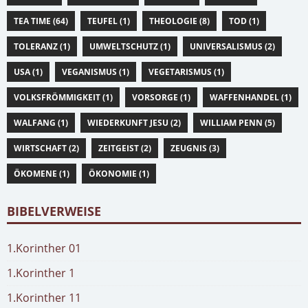
TEA TIME (64)
TEUFEL (1)
THEOLOGIE (8)
TOD (1)
TOLERANZ (1)
UMWELTSCHUTZ (1)
UNIVERSALISMUS (2)
USA (1)
VEGANISMUS (1)
VEGETARISMUS (1)
VOLKSFRÖMMIGKEIT (1)
VORSORGE (1)
WAFFENHANDEL (1)
WALFANG (1)
WIEDERKUNFT JESU (2)
WILLIAM PENN (5)
WIRTSCHAFT (2)
ZEITGEIST (2)
ZEUGNIS (3)
ÖKOMENE (1)
ÖKONOMIE (1)
BIBELVERWEISE
1.Korinther 01
1.Korinther 1
1.Korinther 11