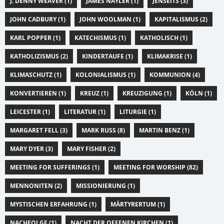
J. DENNY WEAVER (1)
JAMES NAYLER (1)
JENSEITS (3)
JOHN CADBURY (1)
JOHN WOOLMAN (1)
KAPITALISMUS (2)
KARL POPPER (1)
KATECHISMUS (1)
KATHOLISCH (1)
KATHOLIZISMUS (2)
KINDERTAUFE (1)
KLIMAKRISE (1)
KLIMASCHUTZ (1)
KOLONIALISMUS (1)
KOMMUNION (4)
KONVERTIEREN (1)
KREUZ (1)
KREUZIGUNG (1)
KÖLN (1)
LEICESTER (1)
LITERATUR (1)
LITURGIE (1)
MARGARET FELL (3)
MARK RUSS (8)
MARTIN BENZ (1)
MARY DYER (3)
MARY FISHER (2)
MEETING FOR SUFFERINGS (1)
MEETING FOR WORSHIP (82)
MENNONITEN (2)
MISSIONIERUNG (1)
MYSTISCHEN ERFAHRUNG (1)
MÄRTYRERTUM (1)
NACHFOLGE (1)
NACHT DER OFFENEN KIRCHEN (1)