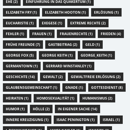
EHE (2)
EINFÜHRUNG IN DAS QUÄKERTUM (1)
ELIZABETH FRY (1)
ELIZABETH HOOTON (1)
ERLÖSUNG (1)
EUCHARISTIE (1)
EXEGESE (1)
EXTREME RECHTE (2)
FEHLER (1)
FRAUEN (1)
FRAUENRECHTE (1)
FRIEDEN (4)
FRÜHE FREUNDE (7)
GASTBEITRAG (2)
GELD (1)
GEORGE FOX (5)
GEORGE KEITH (1)
GEORGE_KEITH (1)
GERMANTOWN (1)
GERRARD WINSTANLEY (1)
GESCHICHTE (14)
GEWALT (2)
GEWALTFREIE ERLÖSUNG (2)
GLAUBENSGEMEINSCHAFT (1)
GNADE (1)
GOTTESDIENST (8)
HEIRATEN (1)
HOMOSEXUALITÄT (1)
HUMANISMUS (2)
HUMOR (1)
HÖLLE (2)
IN EIGENER SACHE (14)
INNERE KREUZIGUNG (1)
ISAAC PENINGTON (1)
ISRAEL (1)