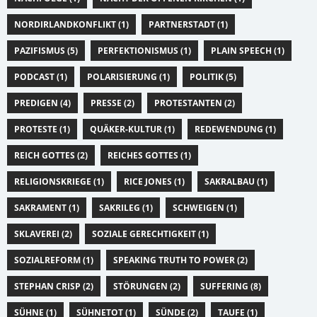
NORDIRLANDKONFLIKT (1)
PARTNERSTADT (1)
PAZIFISMUS (5)
PERFEKTIONISMUS (1)
PLAIN SPEECH (1)
PODCAST (1)
POLARISIERUNG (1)
POLITIK (5)
PREDIGEN (4)
PRESSE (2)
PROTESTANTEN (2)
PROTESTE (1)
QUÄKER-KULTUR (1)
REDEWENDUNG (1)
REICH GOTTES (2)
REICHES GOTTES (1)
RELIGIONSKRIEGE (1)
RICE JONES (1)
SAKRALBAU (1)
SAKRAMENT (1)
SAKRILEG (1)
SCHWEIGEN (1)
SKLAVEREI (2)
SOZIALE GERECHTIGKEIT (1)
SOZIALREFORM (1)
SPEAKING TRUTH TO POWER (2)
STEPHAN CRISP (2)
STÖRUNGEN (2)
SUFFERING (8)
SÜHNE (1)
SÜHNETOT (1)
SÜNDE (2)
TAUFE (1)