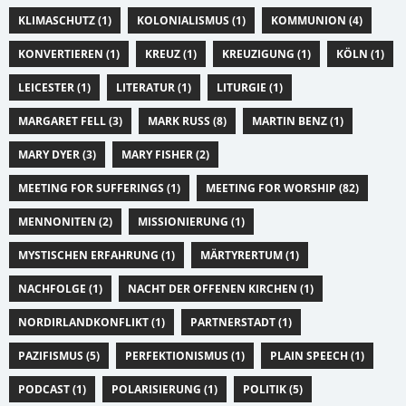
KLIMASCHUTZ (1)
KOLONIALISMUS (1)
KOMMUNION (4)
KONVERTIEREN (1)
KREUZ (1)
KREUZIGUNG (1)
KÖLN (1)
LEICESTER (1)
LITERATUR (1)
LITURGIE (1)
MARGARET FELL (3)
MARK RUSS (8)
MARTIN BENZ (1)
MARY DYER (3)
MARY FISHER (2)
MEETING FOR SUFFERINGS (1)
MEETING FOR WORSHIP (82)
MENNONITEN (2)
MISSIONIERUNG (1)
MYSTISCHEN ERFAHRUNG (1)
MÄRTYRERTUM (1)
NACHFOLGE (1)
NACHT DER OFFENEN KIRCHEN (1)
NORDIRLANDKONFLIKT (1)
PARTNERSTADT (1)
PAZIFISMUS (5)
PERFEKTIONISMUS (1)
PLAIN SPEECH (1)
PODCAST (1)
POLARISIERUNG (1)
POLITIK (5)