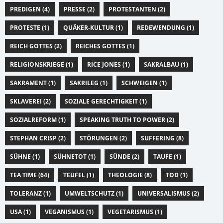
PREDIGEN (4)
PRESSE (2)
PROTESTANTEN (2)
PROTESTE (1)
QUÄKER-KULTUR (1)
REDEWENDUNG (1)
REICH GOTTES (2)
REICHES GOTTES (1)
RELIGIONSKRIEGE (1)
RICE JONES (1)
SAKRALBAU (1)
SAKRAMENT (1)
SAKRILEG (1)
SCHWEIGEN (1)
SKLAVEREI (2)
SOZIALE GERECHTIGKEIT (1)
SOZIALREFORM (1)
SPEAKING TRUTH TO POWER (2)
STEPHAN CRISP (2)
STÖRUNGEN (2)
SUFFERING (8)
SÜHNE (1)
SÜHNETOT (1)
SÜNDE (2)
TAUFE (1)
TEA TIME (64)
TEUFEL (1)
THEOLOGIE (8)
TOD (1)
TOLERANZ (1)
UMWELTSCHUTZ (1)
UNIVERSALISMUS (2)
USA (1)
VEGANISMUS (1)
VEGETARISMUS (1)