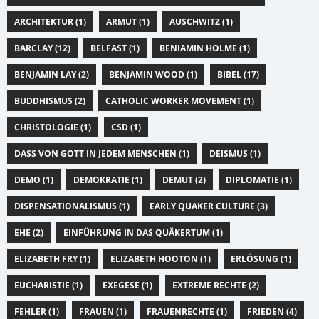
ARCHITEKTUR (1)
ARMUT (1)
AUSCHWITZ (1)
BARCLAY (12)
BELFAST (1)
BENIAMIN HOLME (1)
BENJAMIN LAY (2)
BENJAMIN WOOD (1)
BIBEL (17)
BUDDHISMUS (2)
CATHOLIC WORKER MOVEMENT (1)
CHRISTOLOGIE (1)
CSD (1)
DASS VON GOTT IN JEDEM MENSCHEN (1)
DEISMUS (1)
DEMO (1)
DEMOKRATIE (1)
DEMUT (2)
DIPLOMATIE (1)
DISPENSATIONALISMUS (1)
EARLY QUAKER CULTURE (3)
EHE (2)
EINFÜHRUNG IN DAS QUÄKERTUM (1)
ELIZABETH FRY (1)
ELIZABETH HOOTON (1)
ERLÖSUNG (1)
EUCHARISTIE (1)
EXEGESE (1)
EXTREME RECHTE (2)
FEHLER (1)
FRAUEN (1)
FRAUENRECHTE (1)
FRIEDEN (4)