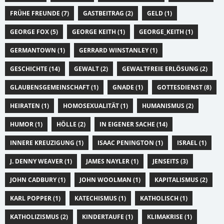
FRÜHE FREUNDE (7)
GASTBEITRAG (2)
GELD (1)
GEORGE FOX (5)
GEORGE KEITH (1)
GEORGE_KEITH (1)
GERMANTOWN (1)
GERRARD WINSTANLEY (1)
GESCHICHTE (14)
GEWALT (2)
GEWALTFREIE ERLÖSUNG (2)
GLAUBENSGEMEINSCHAFT (1)
GNADE (1)
GOTTESDIENST (8)
HEIRATEN (1)
HOMOSEXUALITÄT (1)
HUMANISMUS (2)
HUMOR (1)
HÖLLE (2)
IN EIGENER SACHE (14)
INNERE KREUZIGUNG (1)
ISAAC PENINGTON (1)
ISRAEL (1)
J. DENNY WEAVER (1)
JAMES NAYLER (1)
JENSEITS (3)
JOHN CADBURY (1)
JOHN WOOLMAN (1)
KAPITALISMUS (2)
KARL POPPER (1)
KATECHISMUS (1)
KATHOLISCH (1)
KATHOLIZISMUS (2)
KINDERTAUFE (1)
KLIMAKRISE (1)