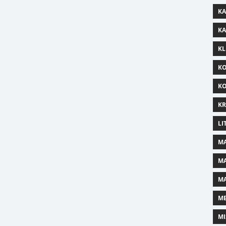
KA
KA
KL
KO
KO
KR
LI
MA
MA
MA
ME
MI