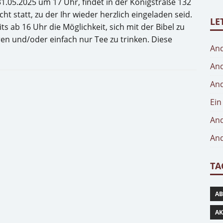
05.2025 um 17 Uhr, findet in der Königstraße 132
t statt, zu der Ihr wieder herzlich eingeladen seid.
LE
ts ab 16 Uhr die Möglichkeit, sich mit der Bibel zu
en und/oder einfach nur Tee zu trinken. Diese
And
And
And
Ein
And
And
TA
AB
AK