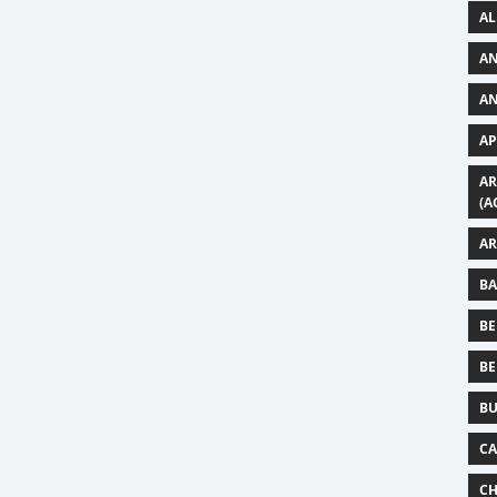
AL
AN
AN
AP
AR
(A
AR
BA
BE
BE
BU
CA
CH