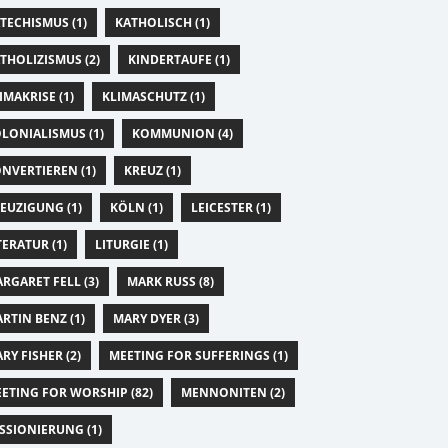
TECHISMUS (1)
KATHOLISCH (1)
THOLIZISMUS (2)
KINDERTAUFE (1)
IMAKRISE (1)
KLIMASCHUTZ (1)
LONIALISMUS (1)
KOMMUNION (4)
NVERTIEREN (1)
KREUZ (1)
EUZIGUNG (1)
KÖLN (1)
LEICESTER (1)
TERATUR (1)
LITURGIE (1)
RGARET FELL (3)
MARK RUSS (8)
RTIN BENZ (1)
MARY DYER (3)
RY FISHER (2)
MEETING FOR SUFFERINGS (1)
ETING FOR WORSHIP (82)
MENNONITEN (2)
SSIONIERUNG (1)