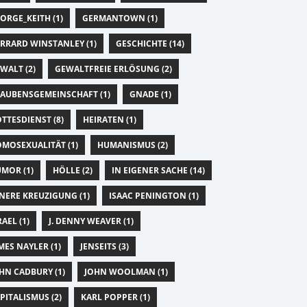
ORGE_KEITH (1)
GERMANTOWN (1)
RRARD WINSTANLEY (1)
GESCHICHTE (14)
WALT (2)
GEWALTFREIE ERLÖSUNG (2)
AUBENSGEMEINSCHAFT (1)
GNADE (1)
TTESDIENST (8)
HEIRATEN (1)
MOSEXUALITÄT (1)
HUMANISMUS (2)
MOR (1)
HÖLLE (2)
IN EIGENER SACHE (14)
NERE KREUZIGUNG (1)
ISAAC PENINGTON (1)
RAEL (1)
J. DENNY WEAVER (1)
MES NAYLER (1)
JENSEITS (3)
HN CADBURY (1)
JOHN WOOLMAN (1)
PITALISMUS (2)
KARL POPPER (1)