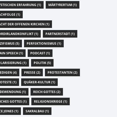
STISCHEN ERFAHRUNG (1)
MÄRTYRERTUM (1)
CHFOLGE (1)
CHT DER OFFENEN KIRCHEN (1)
RDIRLANDKONFLIKT (1)
PARTNERSTADT (1)
ZIFISMUS (5)
PERFEKTIONISMUS (1)
AIN SPEECH (1)
PODCAST (1)
LARISIERUNG (1)
POLITIK (5)
EDIGEN (4)
PRESSE (2)
PROTESTANTEN (2)
OTESTE (1)
QUÄKER-KULTUR (1)
DEWENDUNG (1)
REICH GOTTES (2)
ICHES GOTTES (1)
RELIGIONSKRIEGE (1)
CE JONES (1)
SAKRALBAU (1)