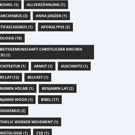
KOHOL (1)
ALLVERSÖHNUNG (1)
ARCHISMUS (3)
ANNA JANZEN (1)
TIFASCHISMUS (1)
APOKALYPSE (2)
OLOGIE (10)
BEITSGEMEINSCHAFT CHRISTLICHER KIRCHEN
CK) (1)
CHITEKTUR (1)
ARMUT (1)
AUSCHWITZ (1)
RCLAY (12)
BELFAST (1)
NIAMIN HOLME (1)
BENJAMIN LAY (2)
NJAMIN WOOD (1)
BIBEL (17)
DDHISMUS (2)
THOLIC WORKER MOVEMENT (1)
RISTOLOGIE (1)
CSD (1)