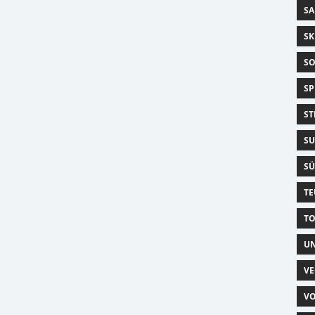
SA
SK
SO
SP
ST
SU
SÜ
TE
TO
UN
VE
VO