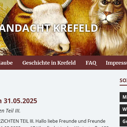
ANDACHT KREFELD
laube
Geschichte in Krefeld
FAQ
Impres
SO
M
 31.05.2025
W
 Teil III.
HTEN TEIL III. Hallo liebe Freunde und Freunde
G