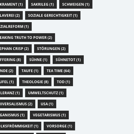
KRAMENT (1)
SAKRILEG (1)
SCHWEIGEN (1)
LAVEREI (2)
SOZIALE GERECHTIGKEIT (1)
ZIALREFORM (1)
EAKING TRUTH TO POWER (2)
EPHAN CRISP (2)
STÖRUNGEN (2)
FFERING (8)
SÜHNE (1)
SÜHNETOT (1)
NDE (2)
TAUFE (1)
TEA TIME (64)
UFEL (1)
THEOLOGIE (8)
TOD (1)
LERANZ (1)
UMWELTSCHUTZ (1)
IVERSALISMUS (2)
USA (1)
GANISMUS (1)
VEGETARISMUS (1)
LKSFRÖMMIGKEIT (1)
VORSORGE (1)