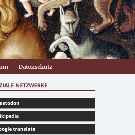
sum
Datenschutz
ZIALE NETZWERKE
astodon
ikipedia
oogle translate