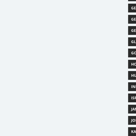
GE
GE
GE
GL
GO
HO
HU
IN
IS
JA
JO
KA