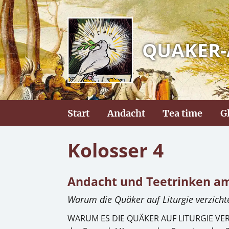
QUAKER-
Start
Andacht
Tea time
G
Kolosser 4
Andacht und Teetrinken am
Warum die Quäker auf Liturgie verzichten
WARUM ES DIE QUÄKER AUF LITURGIE VERZIC