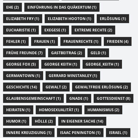
EHE (2)
EINFÜHRUNG IN DAS QUÄKERTUM (1)
ELIZABETH FRY (1)
ELIZABETH HOOTON (1)
ERLÖSUNG (1)
EUCHARISTIE (1)
EXEGESE (1)
EXTREME RECHTE (2)
FEHLER (1)
FRAUEN (1)
FRAUENRECHTE (1)
FRIEDEN (4)
FRÜHE FREUNDE (7)
GASTBEITRAG (2)
GELD (1)
GEORGE FOX (5)
GEORGE KEITH (1)
GEORGE_KEITH (1)
GERMANTOWN (1)
GERRARD WINSTANLEY (1)
GESCHICHTE (14)
GEWALT (2)
GEWALTFREIE ERLÖSUNG (2)
GLAUBENSGEMEINSCHAFT (1)
GNADE (1)
GOTTESDIENST (8)
HEIRATEN (1)
HOMOSEXUALITÄT (1)
HUMANISMUS (2)
HUMOR (1)
HÖLLE (2)
IN EIGENER SACHE (14)
INNERE KREUZIGUNG (1)
ISAAC PENINGTON (1)
ISRAEL (1)