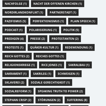
NACHFOLGE (1)
NACHT DER OFFENEN KIRCHEN (1)
NORDIRLANDKONFLIKT (1)
PARTNERSTADT (1)
PAZIFISMUS (5)
PERFEKTIONISMUS (1)
PLAIN SPEECH (1)
PODCAST (1)
POLARISIERUNG (1)
POLITIK (5)
PREDIGEN (4)
PRESSE (2)
PROTESTANTEN (2)
PROTESTE (1)
QUÄKER-KULTUR (1)
REDEWENDUNG (1)
REICH GOTTES (2)
REICHES GOTTES (1)
RELIGIONSKRIEGE (1)
RICE JONES (1)
SAKRALBAU (1)
SAKRAMENT (1)
SAKRILEG (1)
SCHWEIGEN (1)
SKLAVEREI (2)
SOZIALE GERECHTIGKEIT (1)
SOZIALREFORM (1)
SPEAKING TRUTH TO POWER (2)
STEPHAN CRISP (2)
STÖRUNGEN (2)
SUFFERING (8)