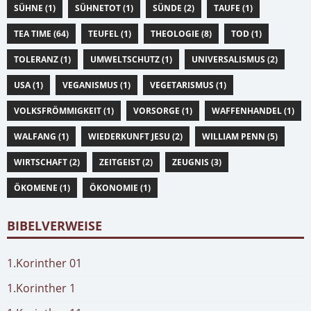
SÜHNE (1)
SÜHNETOT (1)
SÜNDE (2)
TAUFE (1)
TEA TIME (64)
TEUFEL (1)
THEOLOGIE (8)
TOD (1)
TOLERANZ (1)
UMWELTSCHUTZ (1)
UNIVERSALISMUS (2)
USA (1)
VEGANISMUS (1)
VEGETARISMUS (1)
VOLKSFRÖMMIGKEIT (1)
VORSORGE (1)
WAFFENHANDEL (1)
WALFANG (1)
WIEDERKUNFT JESU (2)
WILLIAM PENN (5)
WIRTSCHAFT (2)
ZEITGEIST (2)
ZEUGNIS (3)
ÖKOMENE (1)
ÖKONOMIE (1)
BIBELVERWEISE
1.Korinther 01
1.Korinther 1