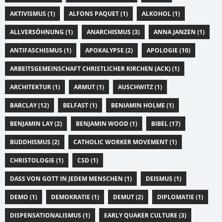
AKTIVISMUS (1)
ALFONS PAQUET (1)
ALKOHOL (1)
ALLVERSÖHNUNG (1)
ANARCHISMUS (3)
ANNA JANZEN (1)
ANTIFASCHISMUS (1)
APOKALYPSE (2)
APOLOGIE (10)
ARBEITSGEMEINSCHAFT CHRISTLICHER KIRCHEN (ACK) (1)
ARCHITEKTUR (1)
ARMUT (1)
AUSCHWITZ (1)
BARCLAY (12)
BELFAST (1)
BENIAMIN HOLME (1)
BENJAMIN LAY (2)
BENJAMIN WOOD (1)
BIBEL (17)
BUDDHISMUS (2)
CATHOLIC WORKER MOVEMENT (1)
CHRISTOLOGIE (1)
CSD (1)
DASS VON GOTT IN JEDEM MENSCHEN (1)
DEISMUS (1)
DEMO (1)
DEMOKRATIE (1)
DEMUT (2)
DIPLOMATIE (1)
DISPENSATIONALISMUS (1)
EARLY QUAKER CULTURE (3)