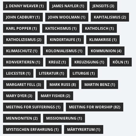
J. DENNY WEAVER (1)
JAMES NAYLER (1)
JENSEITS (3)
JOHN CADBURY (1)
JOHN WOOLMAN (1)
KAPITALISMUS (2)
KARL POPPER (1)
KATECHISMUS (1)
KATHOLISCH (1)
KATHOLIZISMUS (2)
KINDERTAUFE (1)
KLIMAKRISE (1)
KLIMASCHUTZ (1)
KOLONIALISMUS (1)
KOMMUNION (4)
KONVERTIEREN (1)
KREUZ (1)
KREUZIGUNG (1)
KÖLN (1)
LEICESTER (1)
LITERATUR (1)
LITURGIE (1)
MARGARET FELL (3)
MARK RUSS (8)
MARTIN BENZ (1)
MARY DYER (3)
MARY FISHER (2)
MEETING FOR SUFFERINGS (1)
MEETING FOR WORSHIP (82)
MENNONITEN (2)
MISSIONIERUNG (1)
MYSTISCHEN ERFAHRUNG (1)
MÄRTYRERTUM (1)